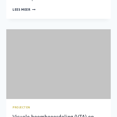
REVITALISERINGSPLAN
LEES MEER
BRINK
BORGER
PROJECTEN
Visuele boombeoordeling (VTA) en