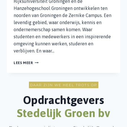
Rijksuniversiteit Groningen en de
Hanzehogeschool Groningen ontwikkelen ten
noorden van Groningen de Zernike Campus. Een
levendig gebied, waar onderwijs, kennis en
ondernemerschap samen komen. Waar
studenten en medewerkers in een inspirerende
omgeving kunnen werken, studeren en
verblijven. En waar…
BOOMTECHNISCH
LEES MEER
ADVIES
EN
REALISATIE
ZERNIKE
DAAR ZIJN WE HEEL TROTS OP
CAMPUS
GRONINGEN
Opdrachtgevers
Stedelijk Groen b
v