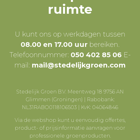
ruimte
U kunt ons op werkdagen tussen
08.00 en 17.00 uur
bereiken.
Telefoonnummer:
050 402 85 06
E-
mail:
mail@stedelijkgroen.com
Stedelijk Groen B.V. Meentweg 18 9756 AN
Glimmen (Groningen) | Rabobank:
NL31RABO0118106503 | KvK: 04064846
Via de webshop kunt u eenvoudig offertes,
product- of prijsinformatie aanvragen voor
professionele groenproducten.