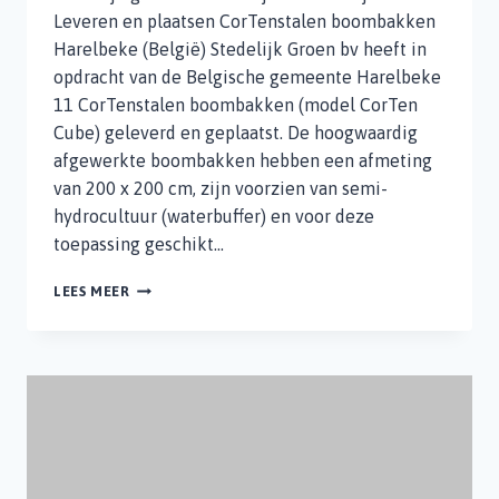
Leveren en plaatsen CorTenstalen boombakken
Harelbeke (België) Stedelijk Groen bv heeft in
opdracht van de Belgische gemeente Harelbeke
11 CorTenstalen boombakken (model CorTen
Cube) geleverd en geplaatst. De hoogwaardig
afgewerkte boombakken hebben een afmeting
van 200 x 200 cm, zijn voorzien van semi-
hydrocultuur (waterbuffer) en voor deze
toepassing geschikt…
LEVEREN
LEES MEER
EN
PLAATSEN
CORTENSTALEN
BOOMBAKKEN
HARELBEKE
(BELGIË)