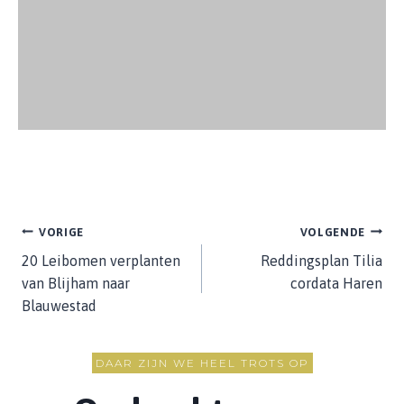
Bericht
VORIGE
VOLGENDE
20 Leibomen verplanten
Reddingsplan Tilia
navigatie
van Blijham naar
cordata Haren
Blauwestad
DAAR ZIJN WE HEEL TROTS OP