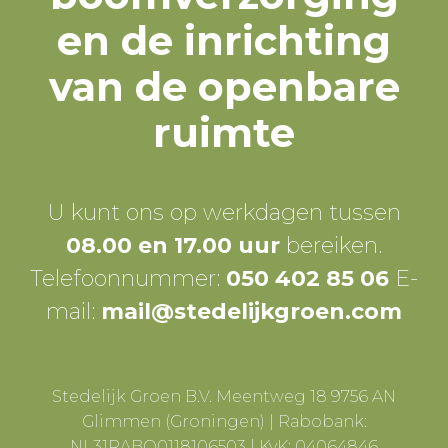
en de inrichting
van de openbare
ruimte
U kunt ons op werkdagen tussen
08.00 en 17.00 uur
bereiken.
Telefoonnummer:
050 402 85 06
E-
mail:
mail@stedelijkgroen.com
Stedelijk Groen B.V. Meentweg 18 9756 AN
Glimmen (Groningen) | Rabobank:
NL31RABO0118106503 | KvK: 04064846