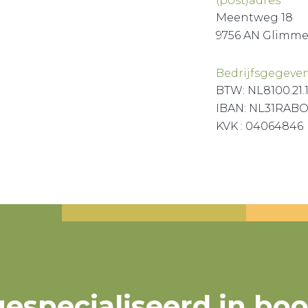
(post)adres
Meentweg 18
9756 AN Glimm
Bedrijfsgegeve
BTW: NL8100.21.
IBAN: NL31RABO
KVK : 04064846
 gespecialiseerd in bo