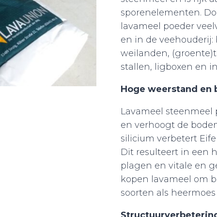
sporenelementen. Doo
lavameel poeder veel
en in de veehouderij:
weilanden, (groente
stallen, ligboxen en i
Hoge weerstand en 
Lavameel steenmeel p
en verhoogt de bode
silicium verbetert Eif
Dit resulteert in een
plagen en vitale en 
kopen lavameel om bi
soorten als heermoes 
Structuurverbeterin