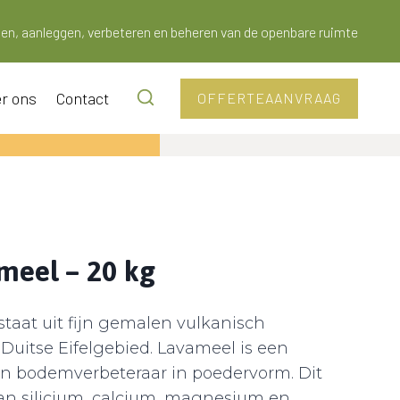
en, aanleggen, verbeteren en beheren van de openbare ruimte
r ons
Contact
OFFERTEAANVRAAG
ameel – 20 kg
staat uit fijn gemalen vulkanisch
 Duitse Eifelgebied. Lavameel is een
 en bodemverbeteraar in poedervorm. Dit
aan silicium, calcium, magnesium en