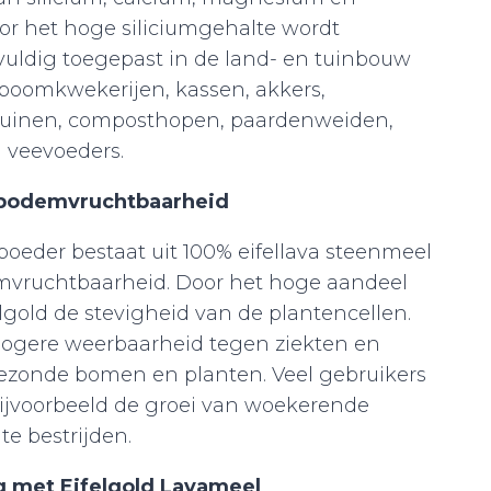
r het hoge siliciumgehalte wordt
vuldig toegepast in de land- en tuinbouw
 boomkwekerijen, kassen, akkers,
)tuinen, composthopen, paardenweiden,
n veevoeders.
bodemvruchtbaarheid
oeder bestaat uit 100% eifellava steenmeel
mvruchtbaarheid. Door het hoge aandeel
elgold de stevigheid van de plantencellen.
 hogere weerbaarheid tegen ziekten en
gezonde bomen en planten. Veel gebruikers
jvoorbeeld de groei van woekerende
te bestrijden.
g met Eifelgold Lavameel