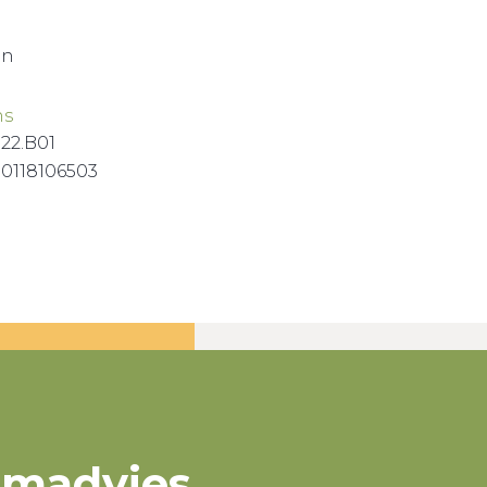
en
ns
122.B01
0118106503
omadvies,