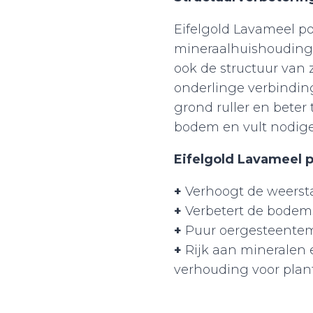
Eifelgold Lavameel po
mineraalhuishouding
ook de structuur van 
onderlinge verbinding
grond ruller en beter
bodem en vult nodig
Eifelgold Lavameel 
+
Verhoogt de weersta
+
Verbetert de bodems
+
Puur oergesteenteme
+
Rijk aan mineralen 
verhouding voor plant