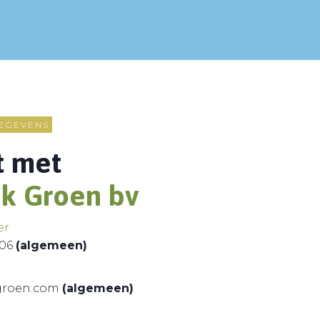
EGEVENS
t met
jk Groen bv
er
 06
(algemeen)
kgroen.com
(algemeen)