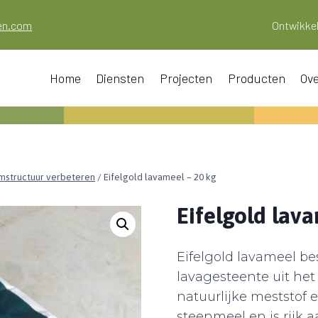
oen.com
Ontwikkel
Home
Diensten
Projecten
Producten
Ove
structuur verbeteren
/
Eifelgold lavameel – 20 kg
Eifelgold lav
Eifelgold lavameel be
lavagesteente uit het
natuurlijke meststof
steenmeel en is rijk 