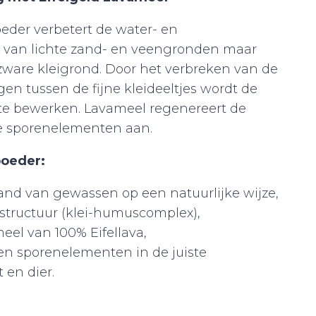
eder verbetert de water- en
 van lichte zand- en veengronden maar
zware kleigrond. Door het verbreken van de
en tussen de fijne kleideeltjes wordt de
 te bewerken. Lavameel regenereert de
e sporenelementen aan.
poeder:
nd van gewassen op een natuurlijke wijze,
tructuur (klei-humuscomplex),
el van 100% Eifellava,
en sporenelementen in de juiste
 en dier.