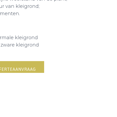
ur van kleigrond;
lementen.
normale kleigrond
ij zware kleigrond
FFERTEAANVRAAG