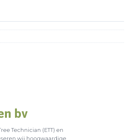
en b
v
ree Technician (ETT) en
seren wij hoogwaardige,