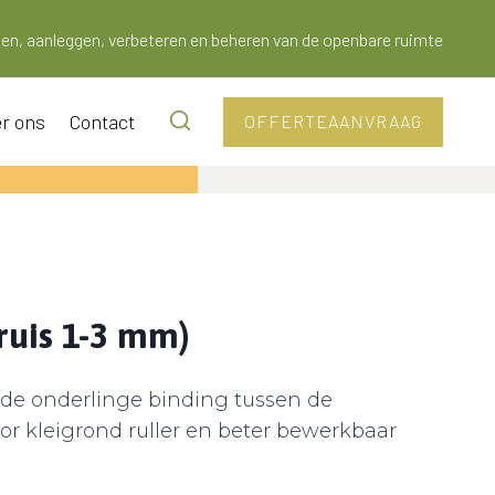
en, aanleggen, verbeteren en beheren van de openbare ruimte
r ons
Contact
OFFERTEAANVRAAG
ruis 1-3 mm)
 de onderlinge binding tussen de
r kleigrond ruller en beter bewerkbaar