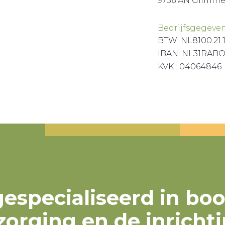
9756 AN Glimm
Bedrijfsgegeve
BTW: NL8100.21.
IBAN: NL31RABO
KVK : 04064846
 gespecialiseerd in bo
orging en de inrichti