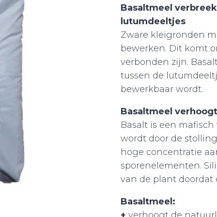
Basaltmeel verbreek
lutumdeeltjes
Zware kleigronden me
bewerken. Dit komt o
verbonden zijn. Basa
tussen de lutumdeeltj
bewerkbaar wordt.
Basaltmeel verhoogt
Basalt is een mafisch
wordt door de stollin
hoge concentratie aa
sporenelementen. Sili
van de plant doordat 
Basaltmeel:
+
verhoogt de natuurl