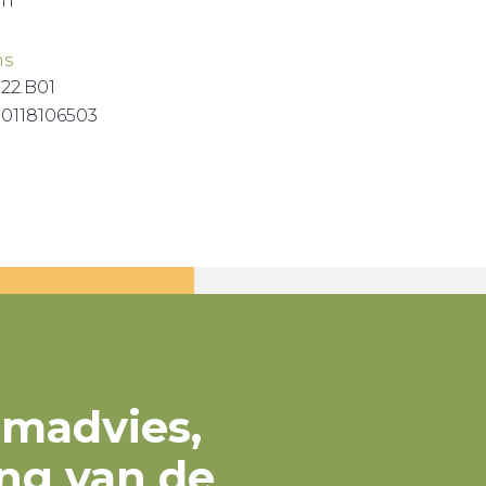
en
ns
122.B01
0118106503
omadvies,
ng van de