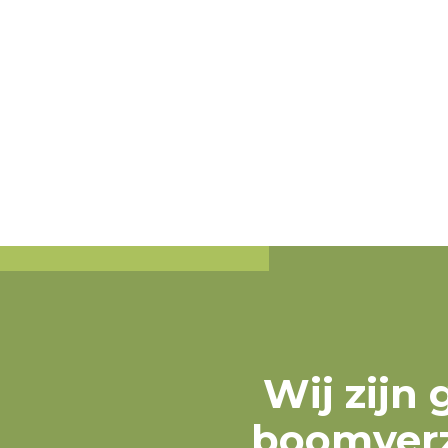
Wij zijn
boomverz