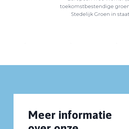
toekomstbestendige groenp
Stedelijk Groen in s
Meer informatie
over onze