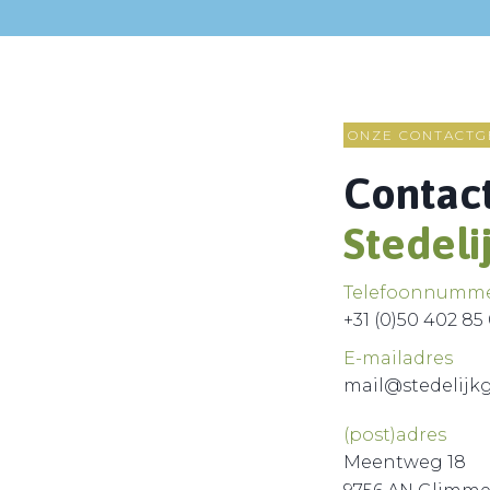
ONZE CONTACTG
Contac
Stedeli
Telefoonnumm
+31 (0)50 402 85
E-mailadres
mail@stedelij
(post)adres
Meentweg 18