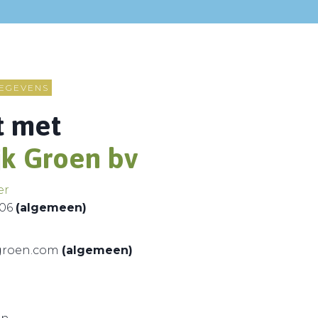
EGEVENS
t met
jk Groen bv
er
 06
(algemeen)
kgroen.com
(algemeen)