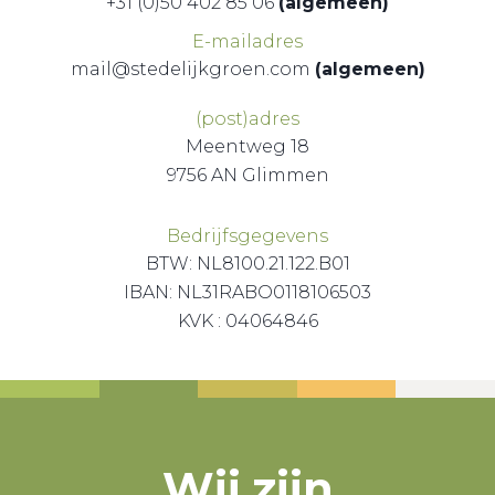
+31 (0)50 402 85 06
(algemeen)
E-mailadres
mail@stedelijkgroen.com
(algemeen)
(post)adres
Meentweg 18
9756 AN Glimmen
Bedrijfsgegevens
BTW: NL8100.21.122.B01
IBAN: NL31RABO0118106503
KVK : 04064846
Wij zijn