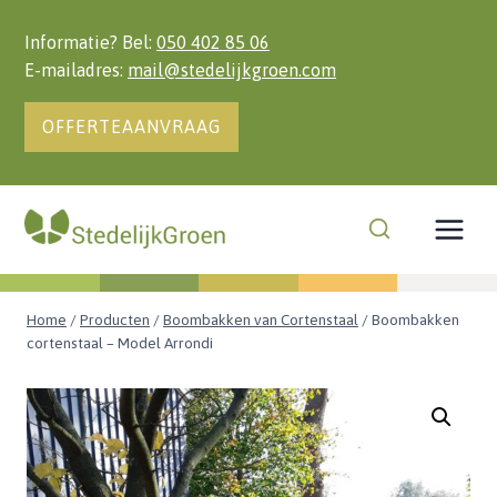
Doorgaan
naar
Informatie? Bel:
050 402 85 06
inhoud
E-mailadres:
mail@stedelijkgroen.com
OFFERTEAANVRAAG
Home
/
Producten
/
Boombakken van Cortenstaal
/
Boombakken
cortenstaal – Model Arrondi