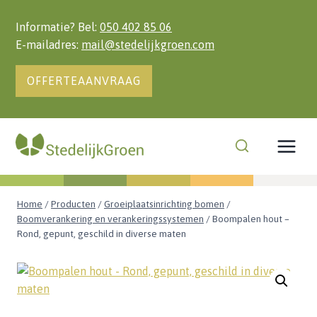
Doorgaan
naar
Informatie? Bel:
050 402 85 06
inhoud
E-mailadres:
mail@stedelijkgroen.com
OFFERTEAANVRAAG
Home
/
Producten
/
Groeiplaatsinrichting bomen
/
Boomverankering en verankeringssystemen
/
Boompalen hout –
Rond, gepunt, geschild in diverse maten