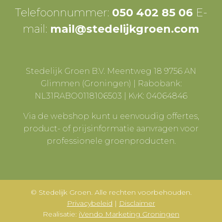
Telefoonnummer:
050 402 85 06
E-
mail:
mail@stedelijkgroen.com
Stedelijk Groen B.V. Meentweg 18 9756 AN
Glimmen (Groningen) | Rabobank:
NL31RABO0118106503 | KvK: 04064846
Via de webshop kunt u eenvoudig offertes,
product- of prijsinformatie aanvragen voor
professionele groenproducten.
© Stedelijk Groen. Alle rechten voorbehouden.
Privacybeleid
|
Disclaimer
Realisatie:
iVendo Marketing Groningen