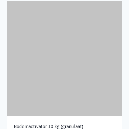
Bodemactivator 10 kg (granulaat)
E-mix – tegen emelten en engerlingen