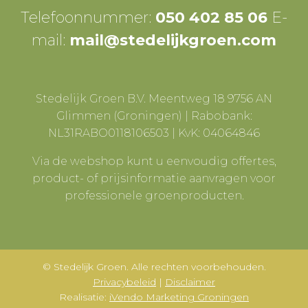
Telefoonnummer:
050 402 85 06
E-
mail:
mail@stedelijkgroen.com
Stedelijk Groen B.V. Meentweg 18 9756 AN
Glimmen (Groningen) | Rabobank:
NL31RABO0118106503 | KvK: 04064846
Via de webshop kunt u eenvoudig offertes,
product- of prijsinformatie aanvragen voor
professionele groenproducten.
© Stedelijk Groen. Alle rechten voorbehouden.
Privacybeleid
|
Disclaimer
Realisatie:
iVendo Marketing Groningen