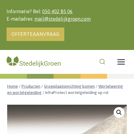
Doorgaan
naar
Informatie? Bel:
050 402 85 06
inhoud
E-mailadres:
mail@stedelijkgroen.com
OFFERTEAANVRAAG
Home
/
Producten
/
Groeiplaatsinrichting bomen
/
Wortelwering
en wortelgeleiding
/
InfraProtect wortelgeleiding op rol