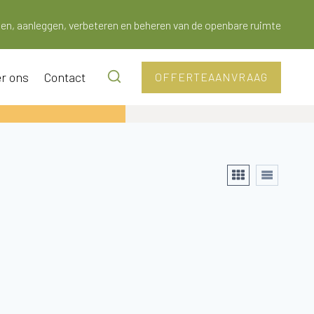
en, aanleggen, verbeteren en beheren van de openbare ruimte
r ons
Contact
OFFERTEAANVRAAG