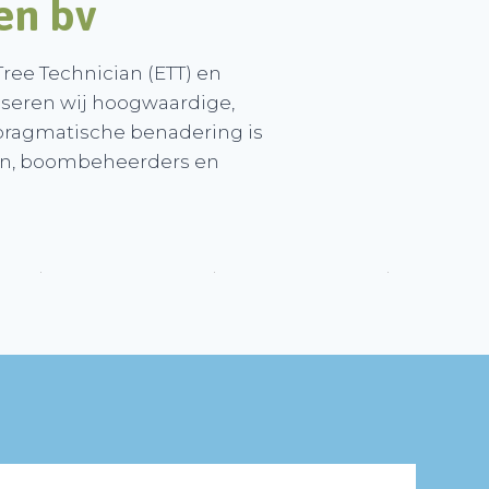
en b
v
ree Technician (ETT) en
seren wij hoogwaardige,
pragmatische benadering is
en, boombeheerders en