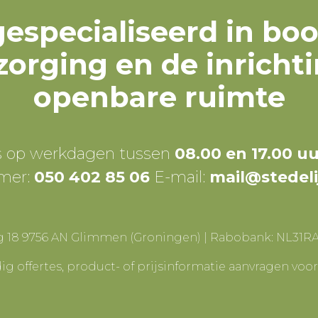
 gespecialiseerd in bo
orging en de inrichti
openbare ruimte
s op werkdagen tussen
08.00 en 17.00 u
mer:
050 402 85 06
E-mail:
mail@stedel
g 18 9756 AN Glimmen (Groningen) | Rabobank: NL31R
g offertes, product- of prijsinformatie aanvragen voo