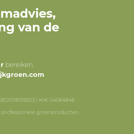
omadvies,
ng van de
ur
bereiken.
ijkgroen.com
ABO0118106503 | KvK: 04064846
r professionele groenproducten.