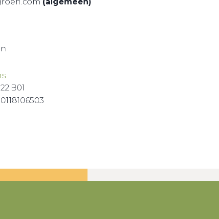
kgroen.com
(algemeen)
en
ns
122.B01
0118106503