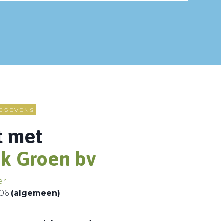
EGEVENS
t met
jk Groen bv
er
 06
(algemeen)