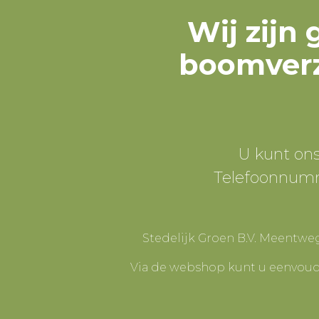
Wij zijn
boomverz
U kunt on
Telefoonnum
Stedelijk Groen B.V. Meentwe
Via de webshop kunt u eenvoudi