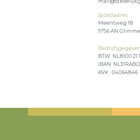
mail@stedelij
(post)adres
Meentweg 18
9756 AN Glimm
Bedrijfsgegeve
BTW: NL8100.21.
IBAN: NL31RABO
KVK : 04064846