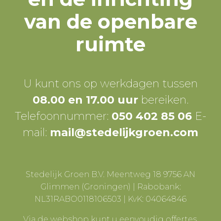
van de openbare
ruimte
U kunt ons op werkdagen tussen
08.00 en 17.00 uur
bereiken.
Telefoonnummer:
050 402 85 06
E-
mail:
mail@stedelijkgroen.com
Stedelijk Groen B.V. Meentweg 18 9756 AN
Glimmen (Groningen) | Rabobank:
NL31RABO0118106503 | KvK: 04064846
Via de webshop kunt u eenvoudig offertes,