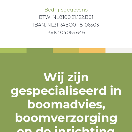
Bedrijfsgegevens
BTW: NL8100.21.122.B01
IBAN: NL31RABO0118106503
KVK : 04064846
Wij zijn
gespecialiseerd in
boomadvies,
boomverzorging
en de inrichting