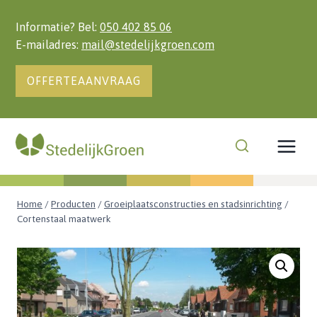
Doorgaan
naar
Informatie? Bel:
050 402 85 06
inhoud
E-mailadres:
mail@stedelijkgroen.com
OFFERTEAANVRAAG
Home
/
Producten
/
Groeiplaatsconstructies en stadsinrichting
/
Cortenstaal maatwerk