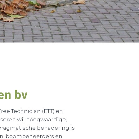
en b
v
ree Technician (ETT) en
seren wij hoogwaardige,
pragmatische benadering is
en, boombeheerders en