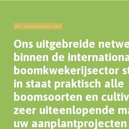
WIJ VERZORGEN HET
Ons uitgebreide netw
binnen de internation
boomkwekerijsector st
in staat praktisch alle
boomsoorten en cultiv
zeer uiteenlopende m
uw aanplantprojecten