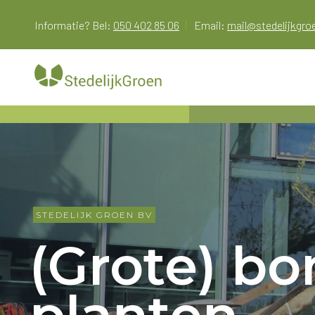
Doorgaan
Informatie? Bel:
050 402 85 06
|
Email:
mail@stedelijkgr
naar
inhoud
STEDELIJK GROEN BV
(Grote) b