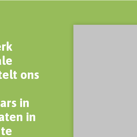
erk
ale
elt ons
ars in
aten in
 te