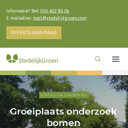
Doorgaan
naar
Informatie? Bel:
050 402 85 06
inhoud
E-mailadres:
mail@stedelijkgroen.com
OFFERTEAANVRAAG
STEDELIJK GROEN BV
Groeiplaats onderzoek
bomen