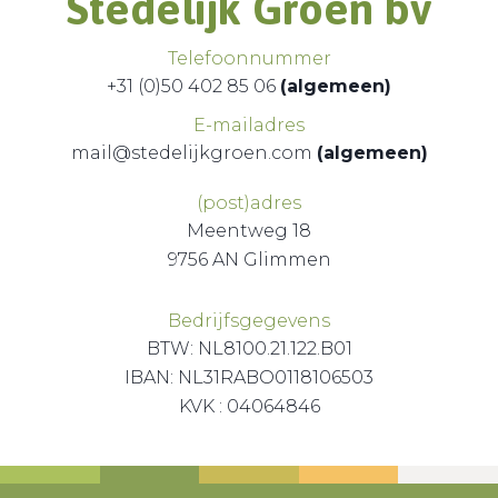
Stedelijk Groen bv
Telefoonnummer
+31 (0)50 402 85 06
(algemeen)
E-mailadres
mail@stedelijkgroen.com
(algemeen)
(post)adres
Meentweg 18
9756 AN Glimmen
Bedrijfsgegevens
BTW: NL8100.21.122.B01
IBAN: NL31RABO0118106503
KVK : 04064846