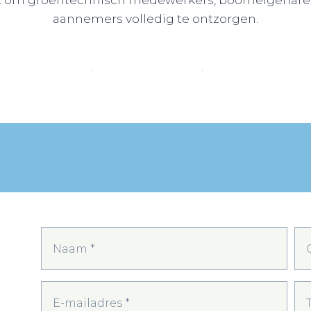
taat om groentechnisch medewerkers, boomeigenar
aannemers volledig te ontzorgen.