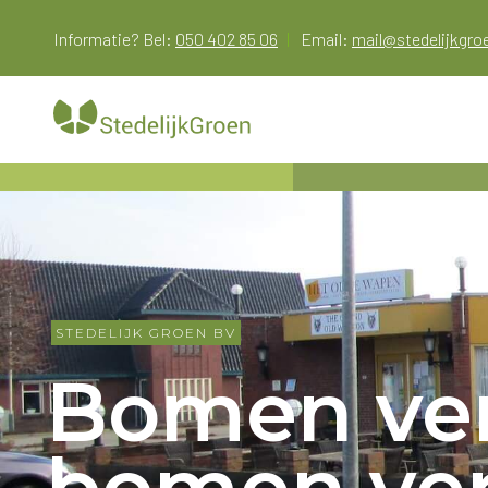
Doorgaan
Informatie? Bel:
050 402 85 06
|
Email:
mail@stedelijkgr
naar
inhoud
STEDELIJK GROEN BV
Bomen ver