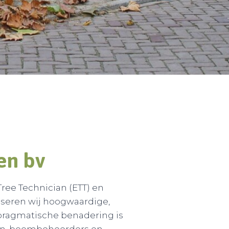
en b
v
ree Technician (ETT) en
seren wij hoogwaardige,
pragmatische benadering is