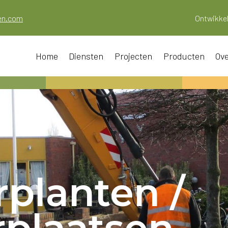
oen.com
Ontwikkel
Home
Diensten
Projecten
Producten
Ove
planten /